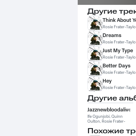
Другие тре
Think About 
Rosie Frater-Taylo
Dreams
Rosie Frater-Taylo
Just My Type
Rosie Frater-Taylo
Better Days
Rosie Frater-Taylo
Hey
Rosie Frater-Taylo
Другие аль
Jazznewbloodalive2
Ife Ogunjobi
,
Quinn
Oulton
,
Rosie Frater-
Taylor
,
Noah Stoneman
,
Похожие тр
Roella Oloro