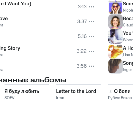
e I Want You)
Smel
3:13
Nicol
Love
Bec
3:37
ra
Claud
You'
5:16
Woon
ing Story
A H
3:22
ra
Lisa 
Song
3:56
ra
Inger
ванные альбомы
Я буду любить
Letter to the Lord
О боли
SOFV
Irma
Рубеж Веков