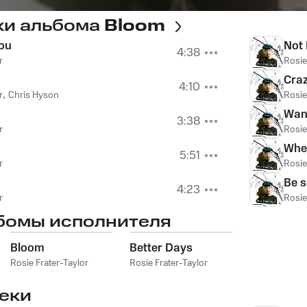
ки альбома
Bloom
You
Not
4:38
r
Rosie
Cra
4:10
r
,
Chris Hyson
Rosie
Wan
3:38
r
Rosie
Whe
5:51
r
Rosie
Be s
4:23
r
Rosie
бомы исполнителя
018
Bloom
Better Days
Rosie Frater-Taylor
Rosie Frater-Taylor
еки