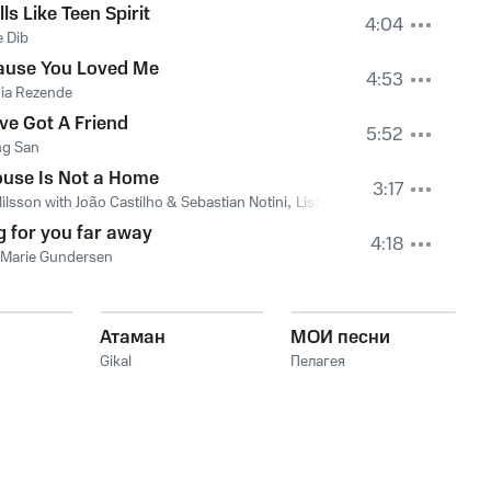
ls Like Teen Spirit
4:04
e Dib
ause You Loved Me
4:53
ia Rezende
ve Got A Friend
5:52
g San
ouse Is Not a Home
3:17
Nilsson with João Castilho & Sebastian Notini
,
Lisa Nilsson
 for you far away
4:18
 Marie Gundersen
Атаман
МОИ песни
Gikal
Пелагея