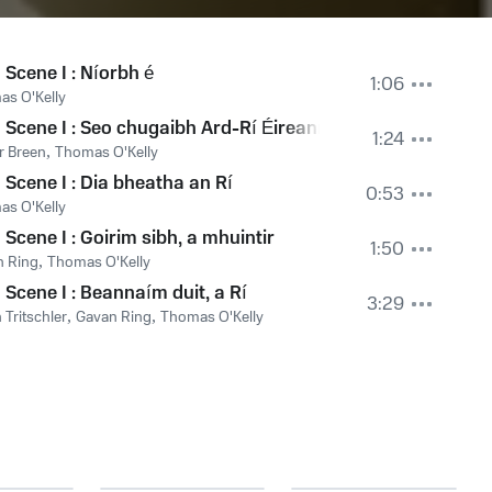
I Scene I : Níorbh é
1:06
s O'Kelly
I Scene I : Seo chugaibh Ard-Rí Éireann áigh
1:24
r Breen
,
Thomas O'Kelly
I Scene I : Dia bheatha an Rí
0:53
s O'Kelly
I Scene I : Goirim sibh, a mhuintir
1:50
n Ring
,
Thomas O'Kelly
I Scene I : Beannaím duit, a Rí
3:29
 Tritschler
,
Gavan Ring
,
Thomas O'Kelly