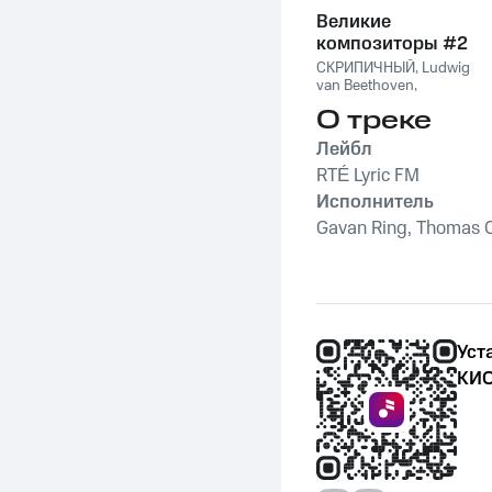
Великие
композиторы #2
СКРИПИЧНЫЙ
,
Ludwig
van Beethoven
,
Фридерик Шопен
,
О треке
Франц Шуберт
,
Vivaldi
String Orchestra
,
Лейбл
Антонио Вивальди
RTÉ Lyric FM
Исполнитель
Gavan Ring, Thomas O
Уст
КИО