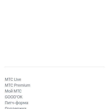
MTС Live
MTС Premium
Мой МТС
GOOD’OK
Питч-форма
Поддержка