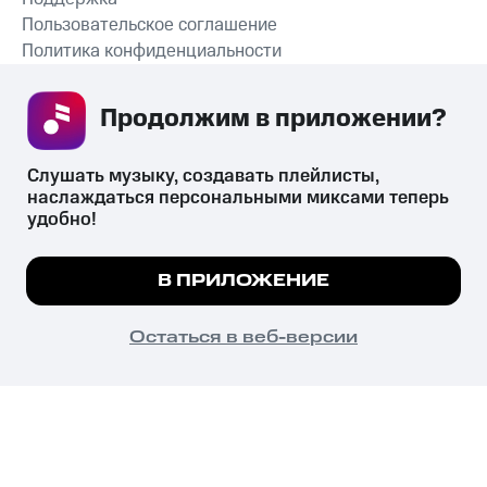
Пользовательское соглашение
Политика конфиденциальности
Рекомендательные технологии
Продолжим в приложении? 
СКАЧАТЬ ПРИЛОЖЕНИЕ
Слушать музыку, создавать плейлисты, 
наслаждаться персональными миксами теперь 
удобно!
Незаконное потребление наркотических средств,
психотропных веществ, их аналогов причиняет вред здоровью,
Мы используем куки, чтобы на сайте все
В ПРИЛОЖЕНИЕ
их незаконный оборот запрещён и влечёт установленную
работало.
Подробнее
законодательством ответственность.
© 2026 ООО «КИОН».
ПОНЯТНО
Остаться в веб-версии
Все права защищены
18+
Главная
В приложение
Избранное