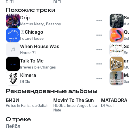
DJ TL
DJ TL
Похожие треки
Drip
S
Marcus Nasty
,
Bassboy
Ale
Chicago
Q
Future House
Be
When House Was
S
House 71
So
Talk To Me
ar
Irreversible Changes
MC
Kimera
M
DJ Xlu
Sa
Рекомендованные альбомы
БИЗИ
Movin' To The Sun
MATADORA
Police In Paris
,
Ida Galich
HUGEL
,
Imael Angel
,
Ultra
DJ Asul
Nate
О треке
Лейбл