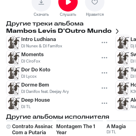
Скачать
Слушать
Нравится
Другие треки альбома
Mambos Levis D'Outro Mundo
Intro Ludhiana
La
DJ Nunex & DJ Famifox
Dj 
Moments
S
DJ CiroFox
DJ
Dor Do Koto
Tu
DJ Lycox
DJ
Dorme Bem
Ho
DJ Danifox feat. Deejay Ary
K3
Deep House
Al
DJ TL
Ni
Другие альбомы исполнителя
Contrato Assinado
Montagem The 1
A Magia
Com a Putaria
Year
DJ TL