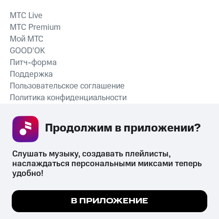
MTС Live
MTС Premium
Мой МТС
GOOD’OK
Питч-форма
Поддержка
Пользовательское соглашение
Политика конфиденциальности
Рекомендательные технологии
Продолжим в приложении? 
СКАЧАТЬ ПРИЛОЖЕНИЕ
Слушать музыку, создавать плейлисты, 
наслаждаться персональными миксами теперь 
удобно!
Незаконное потребление наркотических средств,
психотропных веществ, их аналогов причиняет вред здоровью,
Мы используем куки, чтобы на сайте все
В ПРИЛОЖЕНИЕ
их незаконный оборот запрещён и влечёт установленную
работало.
Подробнее
законодательством ответственность.