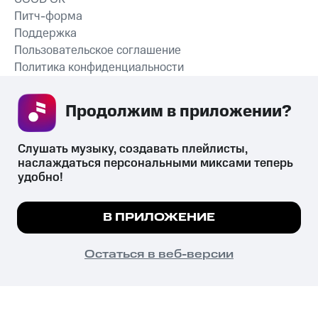
Питч-форма
Поддержка
Пользовательское соглашение
Политика конфиденциальности
Рекомендательные технологии
Продолжим в приложении? 
СКАЧАТЬ ПРИЛОЖЕНИЕ
Слушать музыку, создавать плейлисты, 
наслаждаться персональными миксами теперь 
удобно!
Незаконное потребление наркотических средств,
психотропных веществ, их аналогов причиняет вред здоровью,
Мы используем куки, чтобы на сайте все
В ПРИЛОЖЕНИЕ
их незаконный оборот запрещён и влечёт установленную
работало.
Подробнее
законодательством ответственность.
© 2026 ООО «КИОН».
ПОНЯТНО
Остаться в веб-версии
Все права защищены
18+
Главная
В приложение
Избранное