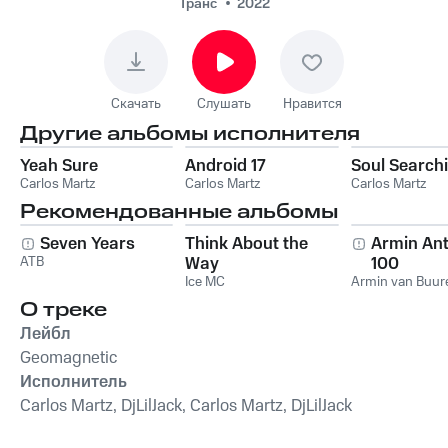
Транс
2022
Скачать
Слушать
Нравится
Другие альбомы исполнителя
Yeah Sure
Android 17
Soul Search
Carlos Martz
Carlos Martz
Carlos Martz
Рекомендованные альбомы
Seven Years
Think About the
Armin An
ATB
Way
100
Ice MC
Armin van Buur
О треке
Лейбл
Geomagnetic
Исполнитель
Carlos Martz, DjLilJack, Carlos Martz, DjLilJack