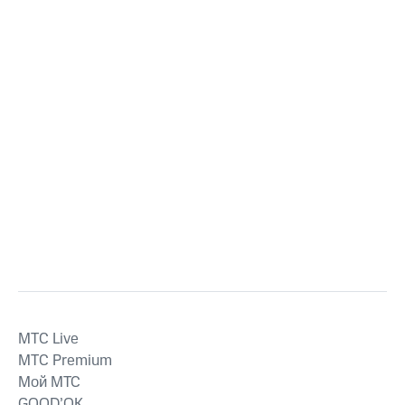
MTС Live
MTС Premium
Мой МТС
GOOD’OK