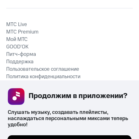
MTС Live
MTС Premium
Мой МТС
GOOD’OK
Питч-форма
Поддержка
Пользовательское соглашение
Политика конфиденциальности
Рекомендательные технологии
Продолжим в приложении? 
СКАЧАТЬ ПРИЛОЖЕНИЕ
Слушать музыку, создавать плейлисты, 
наслаждаться персональными миксами теперь 
удобно!
Незаконное потребление наркотических средств,
психотропных веществ, их аналогов причиняет вред здоровью,
Мы используем куки, чтобы на сайте все