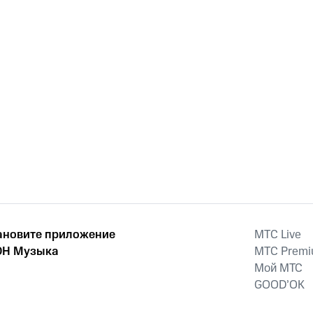
ановите приложение
MTС Live
Н Музыка
MTС Prem
Мой МТС
GOOD’OK