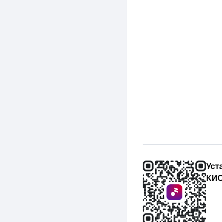
Уст
КИО