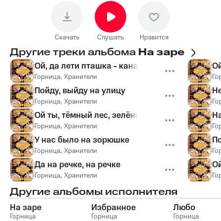
Скачать
Слушать
Нравится
Другие треки альбома
На заре
Ой, да лети пташка - канарейка
О
Горница
,
Хранители
Го
Пойду, выйду на улицу
Не
Горница
,
Хранители
Го
Ой ты, тёмный лес, зелёная дуброва
На
Горница
,
Хранители
Го
У нас было на зорюшке
По
Горница
,
Хранители
Го
Да на речке, на речке
Ой
Горница
,
Хранители
Го
Другие альбомы исполнителя
На заре
Избранное
Любо
Горница
Горница
Горница