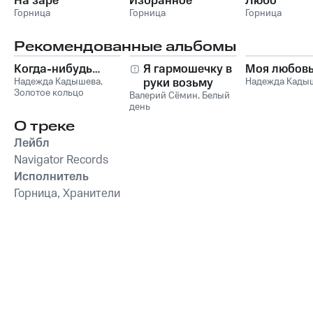
На заре
Избранное
Любо
Горница
Горница
Горница
Рекомендованные альбомы
Когда-нибудь…
Я гармошечку в
Моя любов
Надежда Кадышева
,
руки возьму
Надежда Кады
Золотое кольцо
Валерий Сёмин
,
Белый
день
О треке
Лейбл
Navigator Records
Исполнитель
Горница, Хранители