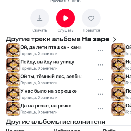
Русская
1996
Скачать
Слушать
Нравится
Другие треки альбома
На заре
Ой, да лети пташка - канарейка
О
Горница
,
Хранители
Го
Пойду, выйду на улицу
Не
Горница
,
Хранители
Го
Ой ты, тёмный лес, зелёная дуброва
На
Горница
,
Хранители
Го
У нас было на зорюшке
По
Горница
,
Хранители
Го
Да на речке, на речке
Ой
Горница
,
Хранители
Го
Другие альбомы исполнителя