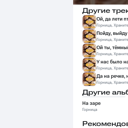
Другие тре
Ой, да лети 
Горница
,
Хранит
Пойду, выйду
Горница
,
Хранит
Ой ты, тёмны
Горница
,
Хранит
У нас было н
Горница
,
Хранит
Да на речке, 
Горница
,
Хранит
Другие аль
На заре
Горница
Рекомендо