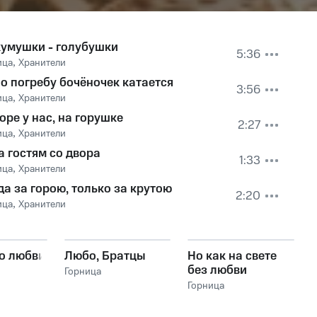
кумушки - голубушки
5:36
ица
,
Хранители
по погребу бочёночек катается
3:56
ица
,
Хранители
оре у нас, на горушке
2:27
ица
,
Хранители
а гостям со двора
1:33
ица
,
Хранители
да за горою, только за крутою
2:20
ица
,
Хранители
 о любви
Любо, Братцы
Но как на свете
без любви
Горница
прожить
Горница