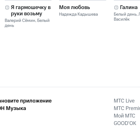
Я гармошечку в
Моя любовь
Галина
руки возьму
Надежда Кадышева
Белый день
,
Василёк
Валерий Сёмин
,
Белый
день
ановите приложение
MTС Live
Н Музыка
MTС Prem
Мой МТС
GOOD’OK