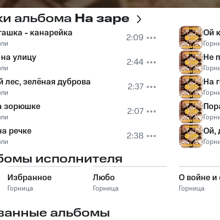
ки альбома
На заре
пташка - канарейка
Ой 
2:09
ели
Горн
 на улицу
Не 
2:44
ели
Горн
й лес, зелёная дуброва
На г
2:37
ели
Горн
а зорюшке
Пор
2:07
ели
Горн
на речке
Ой, 
2:38
ели
Горн
бомы исполнителя
Избранное
Любо
О войне и
Горница
Горница
Горница
ванные альбомы