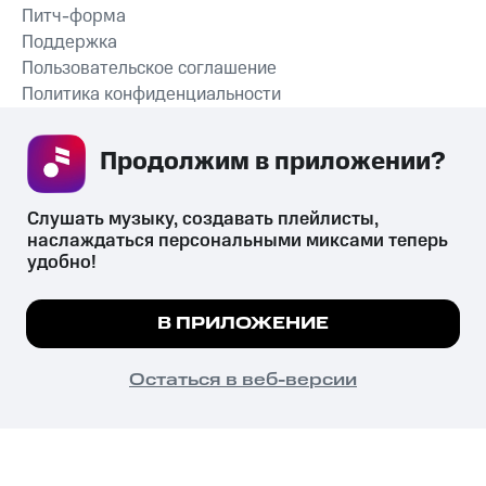
Питч-форма
Поддержка
Пользовательское соглашение
Политика конфиденциальности
Рекомендательные технологии
Продолжим в приложении? 
СКАЧАТЬ ПРИЛОЖЕНИЕ
Слушать музыку, создавать плейлисты, 
наслаждаться персональными миксами теперь 
удобно!
Незаконное потребление наркотических средств,
психотропных веществ, их аналогов причиняет вред здоровью,
Мы используем куки, чтобы на сайте все
В ПРИЛОЖЕНИЕ
их незаконный оборот запрещён и влечёт установленную
работало.
Подробнее
законодательством ответственность.
© 2026 ООО «КИОН».
ПОНЯТНО
Остаться в веб-версии
Все права защищены
18+
Главная
В приложение
Избранное