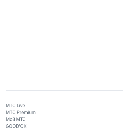
MTС Live
MTС Premium
Мой МТС
GOOD’OK