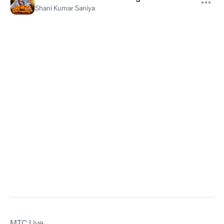
Shani Kumar Saniya
MTС Live