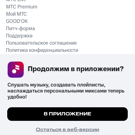
MTС Premium
Мой МТС
GOOD’OK
Питч-форма
Поддержка
Пользовательское соглашение
Политика конфиденциальности
Рекомендательные технологии
Продолжим в приложении? 
СКАЧАТЬ ПРИЛОЖЕНИЕ
Слушать музыку, создавать плейлисты, 
наслаждаться персональными миксами теперь 
удобно!
Незаконное потребление наркотических средств,
психотропных веществ, их аналогов причиняет вред здоровью,
Мы используем куки, чтобы на сайте все
В ПРИЛОЖЕНИЕ
их незаконный оборот запрещён и влечёт установленную
работало.
Подробнее
законодательством ответственность.
© 2026 ООО «КИОН».
ПОНЯТНО
Остаться в веб-версии
Все права защищены
18+