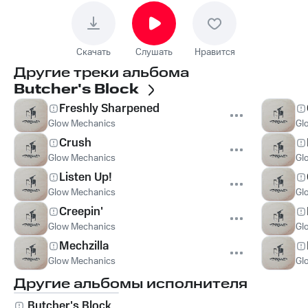
Скачать
Слушать
Нравится
Другие треки альбома
Butcher's Block
Freshly Sharpened
Glow Mechanics
Gl
Crush
Glow Mechanics
Gl
Listen Up!
Glow Mechanics
Gl
Creepin'
Glow Mechanics
Gl
Mechzilla
Glow Mechanics
Gl
Другие альбомы исполнителя
Butcher's Block