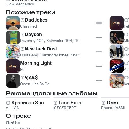
Glow Mechanics
Похожие треки
Dad Jokes
Classified
Pel
Dayson
Devenny 404
,
Bathwater 404
,
404 Guild
,
Devenny 404, Bathw
Mi
New Jack Dust
Dust Gang
,
Hardbody Jones
,
Shem G.
,
Darkus Millon
,
C47eb
Fr
,
Morning Light
Pell
An
!@#$
Owen
,
Lee Ba Da
Ke
Рекомендованные альбомы
Красивое Зло
Глаз Бога
Омут
VILLIAN
ICEGERGERT
Полка
,
YASMI
О треке
Лейбл