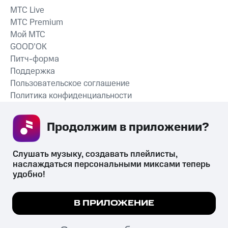
MTС Live
MTС Premium
Мой МТС
GOOD’OK
Питч-форма
Поддержка
Пользовательское соглашение
Политика конфиденциальности
Рекомендательные технологии
Продолжим в приложении? 
СКАЧАТЬ ПРИЛОЖЕНИЕ
Слушать музыку, создавать плейлисты, 
наслаждаться персональными миксами теперь 
удобно!
Незаконное потребление наркотических средств,
психотропных веществ, их аналогов причиняет вред здоровью,
Мы используем куки, чтобы на сайте все
В ПРИЛОЖЕНИЕ
их незаконный оборот запрещён и влечёт установленную
работало.
Подробнее
законодательством ответственность.
© 2026 ООО «КИОН».
ПОНЯТНО