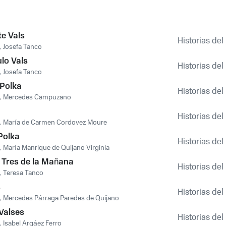
te Vals
Historias de
,
Josefa Tanco
ulo Vals
Historias de
,
Josefa Tanco
 Polka
Historias de
,
Mercedes Campuzano
Historias de
,
María de Carmen Cordovez Moure
Polka
Historias de
,
María Manrique de Quijano Virginia
s Tres de la Mañana
Historias de
,
Teresa Tanco
s
Historias de
,
Mercedes Párraga Paredes de Quijano
Valses
Historias de
,
Isabel Argáez Ferro