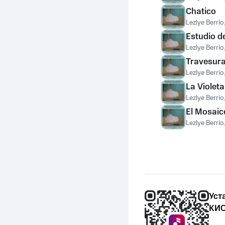
Chatico
Lezlye Berrio
Estudio de
Lezlye Berrio
Travesura
Lezlye Berrio
La Violet
Lezlye Berrio
El Mosaic
Lezlye Berrio
Уст
КИО