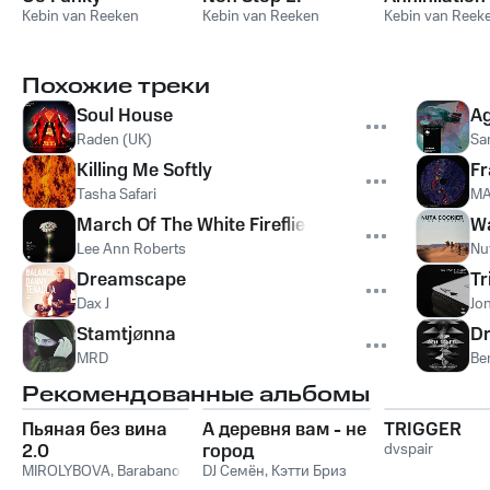
Kebin van Reeken
Kebin van Reeken
Kebin van Reek
Похожие треки
Soul House
A
Raden (UK)
Sa
Killing Me Softly
Fr
Tasha Safari
M
March Of The White Fireflies
Wa
Lee Ann Roberts
Nu
Dreamscape
Tr
Dax J
Jo
Stamtjønna
Dr
MRD
Be
Рекомендованные альбомы
Пьяная без вина
А деревня вам - не
TRIGGER
2.0
город
dvspair
MIROLYBOVA
,
Barabanov
DJ Семён
,
Кэтти Бриз