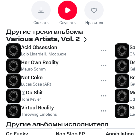
Скачать
Слушать
Нравится
Другие треки альбома
Various Artists, Vol. 2
Acid Obsession
Sa
Loló Linardelli
,
Nicop.exe
OM
Her Own Reality
De
Mauro Somm
Ke
Not Coke
Be
Lucas Sosa (AR)
Ke
Da Shit
M
Toni Kevler
Od
Virtual Reality
St
Throwing Emotions
Lu
Другие альбомы исполнителя
Go Funky
Non Stop EP
Annihilation