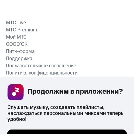
MTС Live
MTС Premium
Мой МТС
GOOD’OK
Питч-форма
Поддержка
Пользовательское соглашение
Политика конфиденциальности
Рекомендательные технологии
Продолжим в приложении? 
СКАЧАТЬ ПРИЛОЖЕНИЕ
Слушать музыку, создавать плейлисты, 
наслаждаться персональными миксами теперь 
удобно!
Незаконное потребление наркотических средств,
психотропных веществ, их аналогов причиняет вред здоровью,
Мы используем куки, чтобы на сайте все