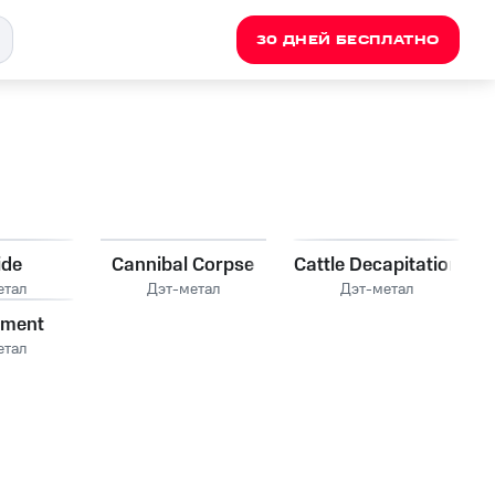
30 ДНЕЙ БЕСПЛАТНО
ide
Cannibal Corpse
Cattle Decapitation
етал
Дэт-метал
Дэт-метал
rment
етал