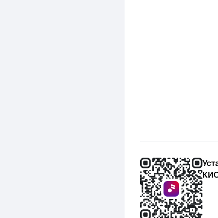
Уст
КИО