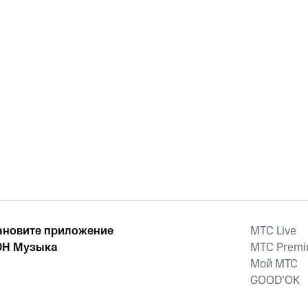
ановите приложение
MTС Live
Н Музыка
MTС Prem
Мой МТС
GOOD’OK