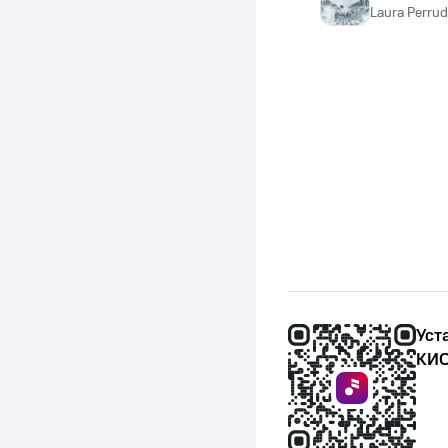
Laura Perrud
Уст
КИО