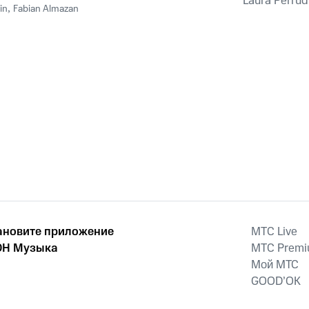
Laura Perrud
in
,
Fabian Almazan
ановите приложение
MTС Live
Н Музыка
MTС Prem
Мой МТС
GOOD’OK