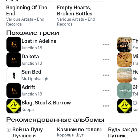
Beginning Of The
Empty Hearts,
End
Broken Bottles
Various Artists - End
Various Artists - End
Records
Records
Похожие треки
Lost in Adeline
Th
Junction 18
Fm
Dakota
Mi
Junction 18
Tr
Sun Bed
He
Mr. Lightweight
Bo
Adrift
61
Junction 18
To
Blag, Steal & Borrow
Koopa
Ko
Рекомендованные альбомы
Вой на Луну.
Камнем по голове
Будь как до
Лучшее и
Король и Шут
Путник...