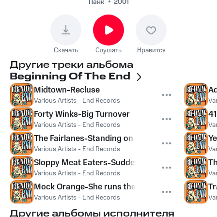
Панк
2001
Скачать
Слушать
Нравится
Другие треки альбома
Beginning Of The End
Midtown-Recluse
Ad
Various Artists - End Records
Va
Forty Winks-Big Turnover
41
Various Artists - End Records
Va
The Fairlanes-Standing on the shoulders of ave
Ye
Various Artists - End Records
Va
Sloppy Meat Eaters-Suddenly forget
Th
Various Artists - End Records
Va
Mock Orange-She runs the ride
Tr
Various Artists - End Records
Va
Другие альбомы исполнителя