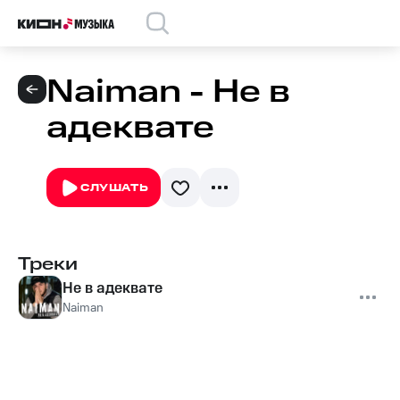
Naiman - Не в
адеквате
СЛУШАТЬ
Треки
Не в адеквате
Naiman