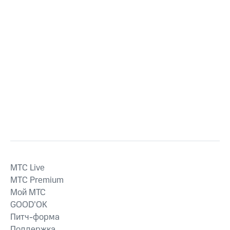
MTС Live
MTС Premium
Мой МТС
GOOD’OK
Питч-форма
Поддержка