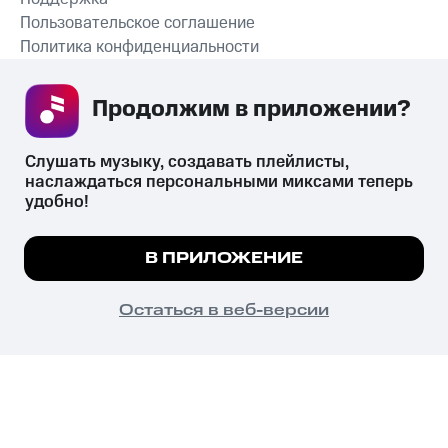
Пользовательское соглашение
Политика конфиденциальности
Рекомендательные технологии
Продолжим в приложении? 
СКАЧАТЬ ПРИЛОЖЕНИЕ
Слушать музыку, создавать плейлисты, 
наслаждаться персональными миксами теперь 
удобно!
Незаконное потребление наркотических средств,
психотропных веществ, их аналогов причиняет вред здоровью,
Мы используем куки, чтобы на сайте все
В ПРИЛОЖЕНИЕ
их незаконный оборот запрещён и влечёт установленную
работало.
Подробнее
законодательством ответственность.
© 2026 ООО «КИОН».
ПОНЯТНО
Остаться в веб-версии
Все права защищены
18+
Главная
В приложение
Избранное