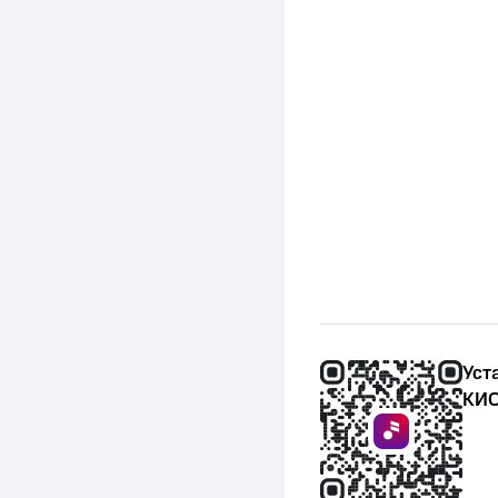
Уст
КИО