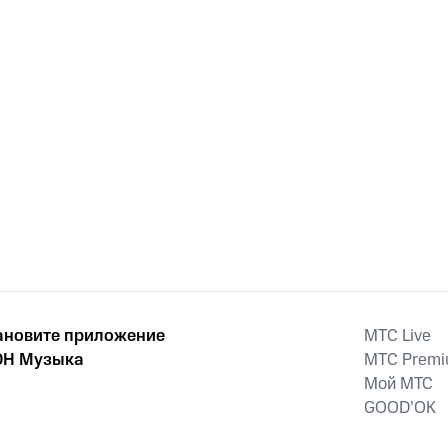
ановите приложение
MTС Live
Н Музыка
MTС Prem
Мой МТС
GOOD’OK