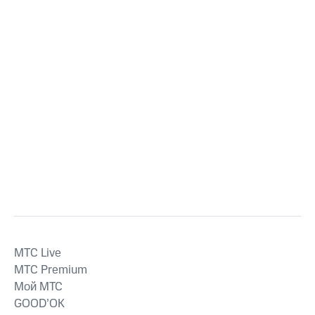
MTС Live
MTС Premium
Мой МТС
GOOD’OK