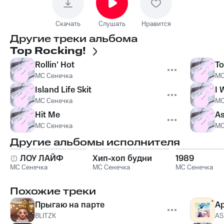
Скачать
Слушать
Нравится
Другие треки альбома
Top Rocking!
Rollin' Hot
To
МС Сенечка
МС
Island Life Skit
I 
МС Сенечка
МС
Hit Me
As
МС Сенечка
МС
Другие альбомы исполнителя
ЛОУ ЛАЙФ
Хип-хоп будни
1989
МС Сенечка
МС Сенечка
МС Сенечка
Похожие треки
Прыгаю на парте
Ap
BLITZK
A