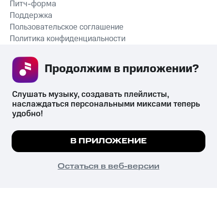
Питч-форма
Поддержка
Пользовательское соглашение
Политика конфиденциальности
Рекомендательные технологии
Продолжим в приложении? 
СКАЧАТЬ ПРИЛОЖЕНИЕ
Слушать музыку, создавать плейлисты, 
наслаждаться персональными миксами теперь 
удобно!
Незаконное потребление наркотических средств,
психотропных веществ, их аналогов причиняет вред здоровью,
Мы используем куки, чтобы на сайте все
В ПРИЛОЖЕНИЕ
их незаконный оборот запрещён и влечёт установленную
работало.
Подробнее
законодательством ответственность.
© 2026 ООО «КИОН».
ПОНЯТНО
Остаться в веб-версии
Все права защищены
18+
Главная
В приложение
Избранное