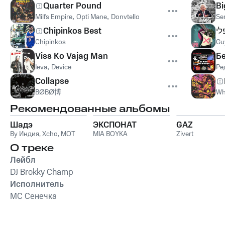
Quarter Pound
Bi
Milfs Empire
,
Opti Mane
,
Donvtello
Se
Chipinkos Best
לי
Chipinkos
Gu
Viss Ko Vajag Man
Б
Ieva
,
Device
Ре
Collapse
BØBØ博
Wh
Рекомендованные альбомы
Шадэ
ЭКСПОНАТ
GAZ
By Индия
,
Xcho
,
MOT
MIA BOYKA
Zivert
О треке
Лейбл
DJ Brokky Champ
Исполнитель
МС Сенечка