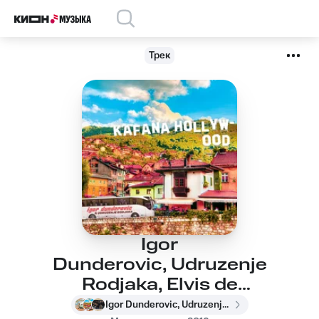
Трек
Igor
Dunderovic, Udruzenje
Rodjaka, Elvis de
Medici - Jamajka
Igor Dunderovic, Udruzenje Rodjaka, Elvis de Medici