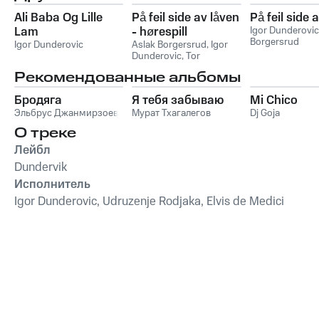
Ali Baba Og Lille
På feil side av låven
På feil side 
Lam
- hørespill
Igor Dunderovic
Borgersrud
Igor Dunderovic
Aslak Borgersrud
,
Igor
Dunderovic
,
Tor
Andersen
Рекомендованные альбомы
Бродяга
Я тебя забываю
Mi Chico
Эльбрус Джанмирзоев
Мурат Тхагалегов
Dj Goja
О треке
Лейбл
Dundervik
Исполнитель
Igor Dunderovic, Udruzenje Rodjaka, Elvis de Medici