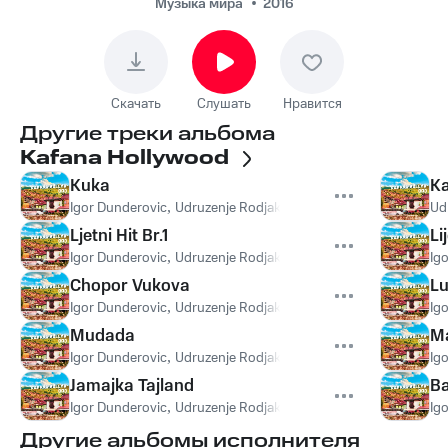
Tajland
Музыка мира
2016
Скачать
Слушать
Нравится
Другие треки альбома
Kafana Hollywood
Kuka
Ka
Igor Dunderovic
,
Udruzenje Rodjaka
,
Atilla Aksoj
Ud
Ljetni Hit Br.1
Li
Igor Dunderovic
,
Udruzenje Rodjaka
,
Orhan Maslo
Ig
Chopor Vukova
Lu
Igor Dunderovic
,
Udruzenje Rodjaka
Ig
Mudada
M
Igor Dunderovic
,
Udruzenje Rodjaka
Ig
Jamajka Tajland
B
Igor Dunderovic
,
Udruzenje Rodjaka
,
Elvis de Medici
Ig
Другие альбомы исполнителя