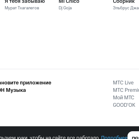
Я тебя забываю
Mi Chico
Сборник
Мурат Тхагалегов
Dj Goja
Эльбрус Дж
ановите приложение
MTС Live
Н Музыка
MTС Prem
Мой МТС
GOOD’OK
наркотических средств, психотропных веществ, их аналогов причиня
ьзуем куки, чтобы на сайте все работало.
Подробнее
ПО