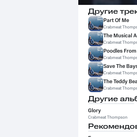
Другие тре
Part Of Me
Crabmeat Thomp
The Musical A
Crabmeat Thomp
Poodles From 
Crabmeat Thomp
Save The Bay
Crabmeat Thomp
The Teddy Bea
Crabmeat Thomp
Другие аль
Glory
Crabmeat Thompson
Рекомендо