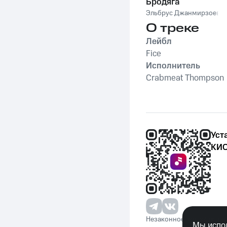
Бродяга
Эльбрус Джанмирзоев
О треке
Лейбл
Fice
Исполнитель
Crabmeat Thompson
Уст
КИО
Незаконное потребление 
Мы испол