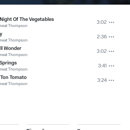
Night Of The Vegetables
3:02
meat Thompson
y
2:36
meat Thompson
ll Wonder
3:02
meat Thompson
Springs
3:41
meat Thompson
 Ton Tomato
3:24
meat Thompson