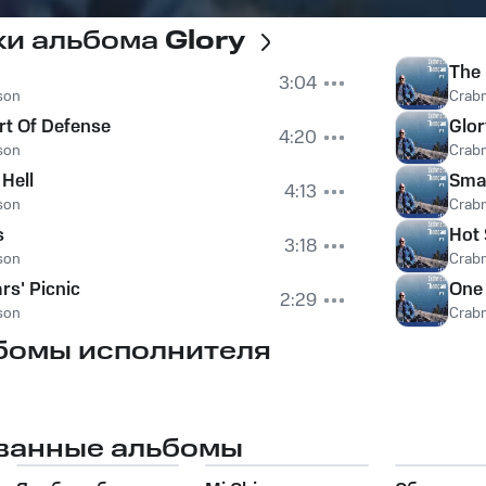
ки альбома
Glory
The 
3:04
son
Crab
rt Of Defense
Glor
4:20
son
Crab
Hell
Sma
4:13
son
Crab
s
Hot 
3:18
son
Crab
rs' Picnic
One
2:29
son
Crab
бомы исполнителя
ванные альбомы