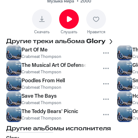
Музыка мира
2000
Скачать
Слушать
Нравится
Другие треки альбома
Glory
Part Of Me
Th
Crabmeat Thompson
Cr
The Musical Art Of Defense
Gl
Crabmeat Thompson
Cr
Poodles From Hell
Sm
Crabmeat Thompson
Cr
Save The Bays
Ho
Crabmeat Thompson
Cr
The Teddy Bears' Picnic
On
Crabmeat Thompson
Cr
Другие альбомы исполнителя