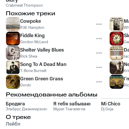
Glory
Crabmeat Thompson
Похожие треки
Cowpoke
Ma
R.W. Hampton
Wh
Fiddle King
S
Gordon McLeod
Gar
Shelter Valley Blues
Da
Rick Shea
Ja
Song To A Dead Man
Ne
T-Bone Burnett
Kri
Green Green Grass
I'
Gordo
Ri
Рекомендованные альбомы
Бродяга
Я тебя забываю
Mi Chico
Эльбрус Джанмирзоев
Мурат Тхагалегов
Dj Goja
О треке
Лейбл