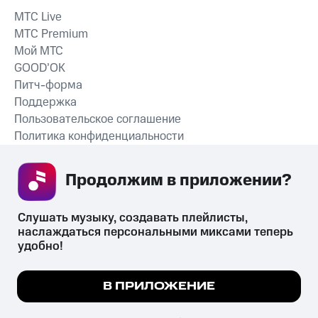
MTС Live
MTС Premium
Мой МТС
GOOD’OK
Питч-форма
Поддержка
Пользовательское соглашение
Политика конфиденциальности
Рекомендательные технологии
Продолжим в приложении? 
СКАЧАТЬ ПРИЛОЖЕНИЕ
Слушать музыку, создавать плейлисты, 
наслаждаться персональными миксами теперь 
удобно!
Незаконное потребление наркотических средств,
психотропных веществ, их аналогов причиняет вред здоровью,
Мы используем куки, чтобы на сайте все
В ПРИЛОЖЕНИЕ
их незаконный оборот запрещён и влечёт установленную
работало.
Подробнее
законодательством ответственность.
© 2026 ООО «КИОН».