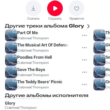
Скачать
Слушать
Нравится
Другие треки альбома
Glory
Part Of Me
Th
Crabmeat Thompson
Cr
The Musical Art Of Defense
Gl
Crabmeat Thompson
Cr
Poodles From Hell
Sm
Crabmeat Thompson
Cr
Save The Bays
Ho
Crabmeat Thompson
Cr
The Teddy Bears' Picnic
On
Crabmeat Thompson
Cr
Другие альбомы исполнителя
Glory
Crabmeat Thompson