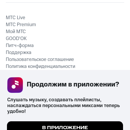
MTС Live
MTС Premium
Мой МТС
GOOD’OK
Питч-форма
Поддержка
Пользовательское соглашение
Политика конфиденциальности
Рекомендательные технологии
Продолжим в приложении? 
СКАЧАТЬ ПРИЛОЖЕНИЕ
Слушать музыку, создавать плейлисты, 
наслаждаться персональными миксами теперь 
удобно!
Незаконное потребление наркотических средств,
психотропных веществ, их аналогов причиняет вред здоровью,
Мы используем куки, чтобы на сайте все
В ПРИЛОЖЕНИЕ
их незаконный оборот запрещён и влечёт установленную