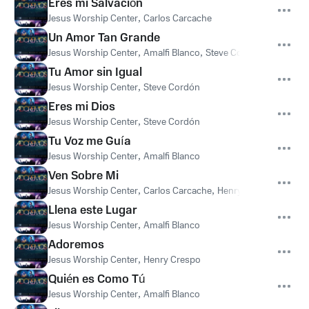
Eres mi Salvación
Jesus Worship Center
,
Carlos Carcache
Un Amor Tan Grande
Jesus Worship Center
,
Amalfi Blanco
,
Steve Cordón
Tu Amor sin Igual
Jesus Worship Center
,
Steve Cordón
Eres mi Dios
Jesus Worship Center
,
Steve Cordón
Tu Voz me Guía
Jesus Worship Center
,
Amalfi Blanco
Ven Sobre Mi
Jesus Worship Center
,
Carlos Carcache
,
Henry Crespo
Llena este Lugar
Jesus Worship Center
,
Amalfi Blanco
Adoremos
Jesus Worship Center
,
Henry Crespo
Quién es Como Tú
Jesus Worship Center
,
Amalfi Blanco