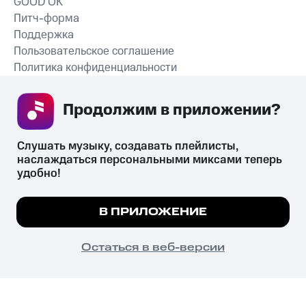
GOOD’OK
Питч-форма
Поддержка
Пользовательское соглашение
Политика конфиденциальности
Рекомендательные технологии
Продолжим в приложении? 
СКАЧАТЬ ПРИЛОЖЕНИЕ
Слушать музыку, создавать плейлисты, 
наслаждаться персональными миксами теперь 
удобно!
Незаконное потребление наркотических средств,
психотропных веществ, их аналогов причиняет вред здоровью,
Мы используем куки, чтобы на сайте все
В ПРИЛОЖЕНИЕ
их незаконный оборот запрещён и влечёт установленную
работало.
Подробнее
законодательством ответственность.
© 2026 ООО «КИОН».
ПОНЯТНО
Остаться в веб-версии
Все права защищены
18+
Главная
В приложение
Избранное