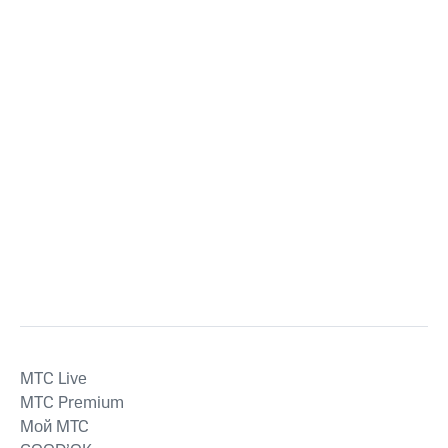
MTС Live
MTС Premium
Мой МТС