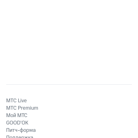
MTС Live
MTС Premium
Мой МТС
GOOD’OK
Питч-форма
Поддержка