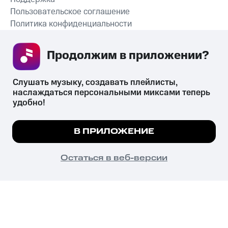
Пользовательское соглашение
Политика конфиденциальности
Рекомендательные технологии
Продолжим в приложении? 
СКАЧАТЬ ПРИЛОЖЕНИЕ
Слушать музыку, создавать плейлисты, 
наслаждаться персональными миксами теперь 
удобно!
Незаконное потребление наркотических средств,
психотропных веществ, их аналогов причиняет вред здоровью,
Мы используем куки, чтобы на сайте все
В ПРИЛОЖЕНИЕ
их незаконный оборот запрещён и влечёт установленную
работало.
Подробнее
законодательством ответственность.
© 2026 ООО «КИОН».
ПОНЯТНО
Остаться в веб-версии
Все права защищены
18+
Главная
В приложение
Избранное