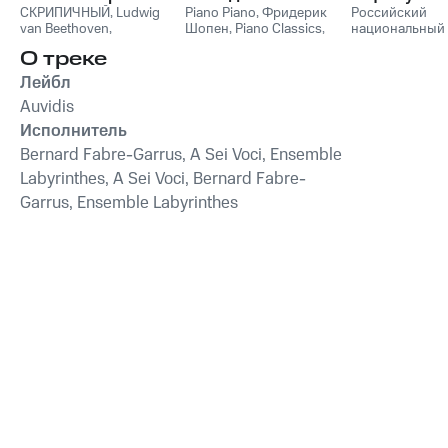
СКРИПИЧНЫЙ
,
Ludwig
Пианино
Piano Piano
,
Фридерик
Российский
van Beethoven
,
Шопен
,
Piano Classics
,
национальный
Фридерик Шопен
,
Пианино
молодежный
О треке
Франц Шуберт
,
Vivaldi
симфонически
String Orchestra
,
оркестр
Лейбл
Антонио Вивальди
Auvidis
Исполнитель
Bernard Fabre-Garrus, A Sei Voci, Ensemble
Labyrinthes, A Sei Voci, Bernard Fabre-
Garrus, Ensemble Labyrinthes