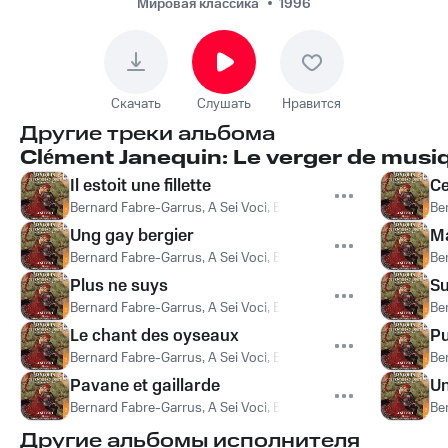
Voci, Bernard Fabre-
Мировая классика
1996
Garrus, Ensemble
Labyrinthes - Ung jour
que madame
Скачать
Слушать
Нравится
Другие треки альбома
Clément Janequin: Le verger de musi
Il estoit une fillette
Ce
Bernard Fabre-Garrus, A Sei Voci, Ensemble Labyrinthes
,
A Sei
Be
Ung gay bergier
Ma
Bernard Fabre-Garrus, A Sei Voci, Ensemble Labyrinthes
,
A Sei
Be
Plus ne suys
Su
Bernard Fabre-Garrus, A Sei Voci, Ensemble Labyrinthes
,
A Sei
Be
Le chant des oyseaux
P
Bernard Fabre-Garrus, A Sei Voci, Ensemble Labyrinthes
,
A Sei
Be
Pavane et gaillarde
U
Bernard Fabre-Garrus, A Sei Voci, Ensemble Labyrinthes
,
A Sei
Be
Другие альбомы исполнителя