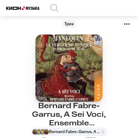
Трек
Bernard Fabre-
Garrus, A Sei Voci,
Ensemble
Labyrinthes, A Sei
Bernard Fabre-Garrus, A Sei Voci, Ensemble Labyrinthes, A Sei Voci, Bernard Fabre-Garrus, Ensemble Labyrinthes