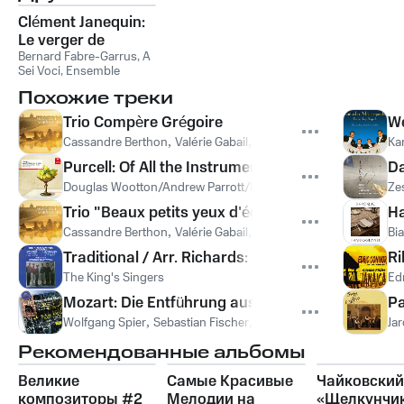
Clément Janequin:
Le verger de
musique
Bernard Fabre-Garrus, A
Sei Voci, Ensemble
Labyrinthes
,
A Sei Voci
,
Похожие треки
Bernard Fabre-Garrus
,
Ensemble Labyrinthes
Trio Compère Grégoire
We
Cassandre Berthon
,
Valérie Gabail
,
Robert Getchell
,
Jean-Franç
Ka
Purcell: Of All the Instruments That Are, Z. 263
Da
Douglas Wootton/Andrew Parrott/Richard Boothby
,
Angus Da
Ze
Trio "Beaux petits yeux d'écarlate"
Ha
Cassandre Berthon
,
Valérie Gabail
,
Robert Getchell
,
Jean-Franç
Bia
Traditional / Arr. Richards: À la campagne
Ri
The King's Singers
Ed
Mozart: Die Entführung aus dem Serail, K.384 / A
Pa
Wolfgang Spier
,
Sebastian Fischer
,
Martin Vantin
,
Ernst Haeflig
Ja
Рекомендованные альбомы
Великие
Самые Красивые
Чайковский
композиторы #2
Мелодии на
«Щелкунчи