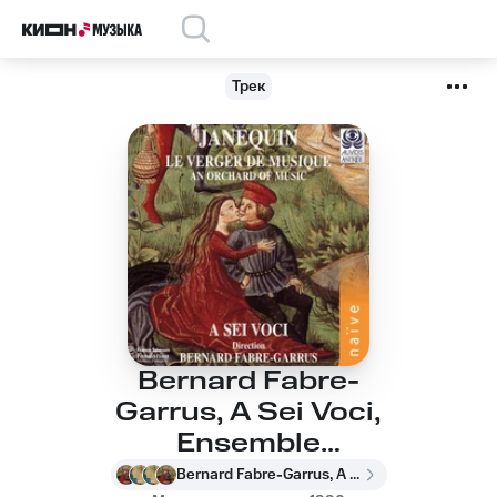
Трек
Bernard Fabre-
Garrus, A Sei Voci,
Ensemble
Labyrinthes, A Sei
Bernard Fabre-Garrus, A Sei Voci, Ensemble Labyrinthes, A Sei Voci, Bernard Fabre-Garrus, Ensemble Labyrinthes