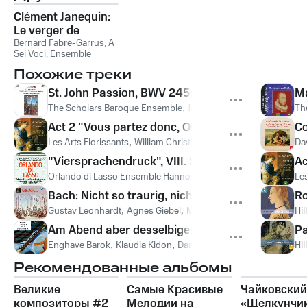
Clément Janequin:
Le verger de
musique
Bernard Fabre-Garrus, A
Sei Voci, Ensemble
Labyrinthes
,
A Sei Voci
,
Похожие треки
Bernard Fabre-Garrus
,
Ensemble Labyrinthes
St. John Passion, BWV 245: Pt. 1 No. 5: Choral - D
Ma
The Scholars Baroque Ensemble
,
Johann Sebastian Bach
Th
Act 2 "Vous partez donc, Orphée" [Chorus]
Co
Les Arts Florissants
,
William Christie
,
Марк-Антуан Шарпанть
Da
"Viersprachendruck", VIII. S'una fede amorosa à
Ac
Orlando di Lasso Ensemble Hannover
,
Bläser-Collegium Leipz
Les
Bach: Nicht so traurig, nicht so sehr, BWV 384
Ro
Gustav Leonhardt
,
Agnes Giebel
,
Marie-Luise Gilles
,
Bert van t'
Hi
Am Abend aber desselbigen Sabbats, BWV 42: VII.
Pa
Enghave Barok
,
Klaudia Kidon
,
Daniel Carlsson
,
Mathias Hede
Hi
Рекомендованные альбомы
Великие
Самые Красивые
Чайковский
композиторы #2
Мелодии на
«Щелкунчи