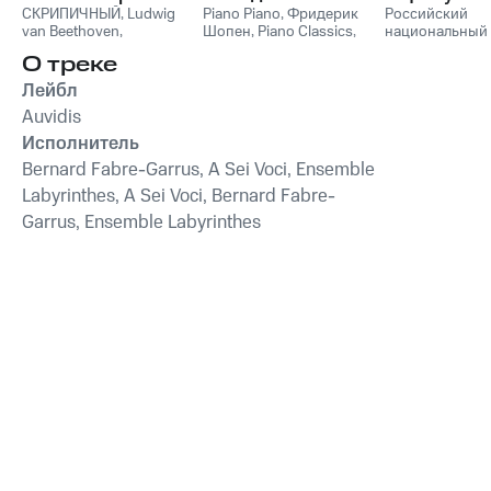
СКРИПИЧНЫЙ
,
Ludwig
Пианино
Piano Piano
,
Фридерик
Российский
van Beethoven
,
Шопен
,
Piano Classics
,
национальный
Фридерик Шопен
,
Пианино
молодежный
О треке
Франц Шуберт
,
Vivaldi
симфонически
String Orchestra
,
оркестр
Лейбл
Антонио Вивальди
Auvidis
Исполнитель
Bernard Fabre-Garrus, A Sei Voci, Ensemble
Labyrinthes, A Sei Voci, Bernard Fabre-
Garrus, Ensemble Labyrinthes