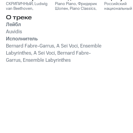
СКРИПИЧНЫЙ
,
Ludwig
Пианино
Piano Piano
,
Фридерик
Российский
van Beethoven
,
Шопен
,
Piano Classics
,
национальный
Фридерик Шопен
,
Пианино
молодежный
О треке
Франц Шуберт
,
Vivaldi
симфонически
String Orchestra
,
оркестр
Лейбл
Антонио Вивальди
Auvidis
Исполнитель
Bernard Fabre-Garrus, A Sei Voci, Ensemble
Labyrinthes, A Sei Voci, Bernard Fabre-
Garrus, Ensemble Labyrinthes