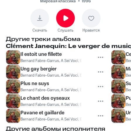
Voci, Bernard Fabre-
Мировая классика
1996
Garrus, Ensemble
Labyrinthes -
Tourdion c'est grand
Скачать
Слушать
Нравится
plaisir
Другие треки альбома
Clément Janequin: Le verger de musi
Il estoit une fillette
Ce
Bernard Fabre-Garrus, A Sei Voci, Ensemble Labyrinthes
,
A Sei
Be
Ung gay bergier
Ma
Bernard Fabre-Garrus, A Sei Voci, Ensemble Labyrinthes
,
A Sei
Be
Plus ne suys
Su
Bernard Fabre-Garrus, A Sei Voci, Ensemble Labyrinthes
,
A Sei
Be
Le chant des oyseaux
P
Bernard Fabre-Garrus, A Sei Voci, Ensemble Labyrinthes
,
A Sei
Be
Pavane et gaillarde
U
Bernard Fabre-Garrus, A Sei Voci, Ensemble Labyrinthes
,
A Sei
Be
Другие альбомы исполнителя