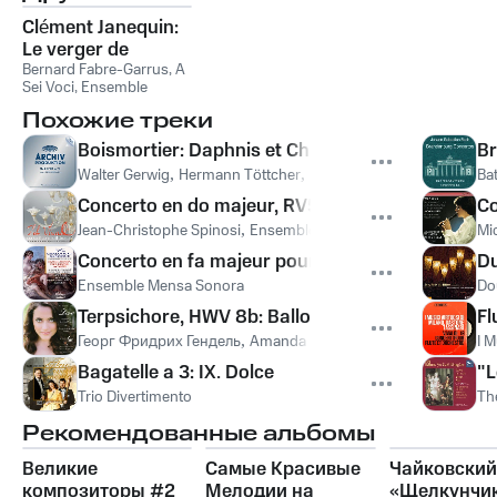
Clément Janequin:
Le verger de
musique
Bernard Fabre-Garrus, A
Sei Voci, Ensemble
Labyrinthes
,
A Sei Voci
,
Похожие треки
Bernard Fabre-Garrus
,
Ensemble Labyrinthes
Boismortier: Daphnis et Chloé - Air pour les Zéph
Br
Walter Gerwig
,
Hermann Töttcher
,
Herbert Tauscher
,
Ilse Brix
Bat
Concerto en do majeur, RV559: Largo
Co
Jean-Christophe Spinosi
,
Ensemble Matheus
,
Philippe Castéjo
Mic
Concerto en fa majeur pour chalumeaux soprano
Du
Ensemble Mensa Sonora
Do
Terpsichore, HWV 8b: Ballo
Fl
Георг Фридрих Гендель
,
Amanda Forsythe
I M
Bagatelle a 3: IX. Dolce
"L
Trio Divertimento
Th
Рекомендованные альбомы
Великие
Самые Красивые
Чайковский
композиторы #2
Мелодии на
«Щелкунчи