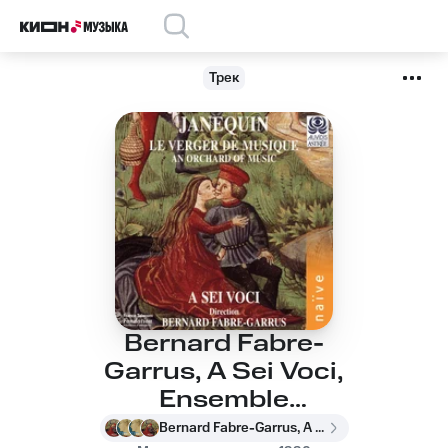
Трек
Bernard Fabre-
Garrus, A Sei Voci,
Ensemble
Labyrinthes, A Sei
Bernard Fabre-Garrus, A Sei Voci, Ensemble Labyrinthes, A Sei Voci, Bernard Fabre-Garrus, Ensemble Labyrinthes