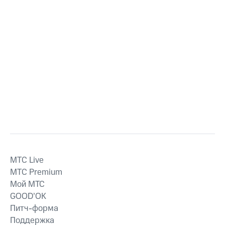
MTС Live
MTС Premium
Мой МТС
GOOD’OK
Питч-форма
Поддержка