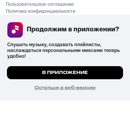
Пользовательское соглашение
Политика конфиденциальности
Рекомендательные технологии
Продолжим в приложении? 
СКАЧАТЬ ПРИЛОЖЕНИЕ
Слушать музыку, создавать плейлисты, 
наслаждаться персональными миксами теперь 
удобно!
Незаконное потребление наркотических средств,
психотропных веществ, их аналогов причиняет вред здоровью,
Мы используем куки, чтобы на сайте все
В ПРИЛОЖЕНИЕ
их незаконный оборот запрещён и влечёт установленную
работало.
Подробнее
законодательством ответственность.
© 2026 ООО «КИОН».
ПОНЯТНО
Остаться в веб-версии
Все права защищены
18+
Главная
В приложение
Избранное