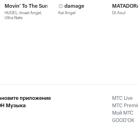
Movin' To The Sun
damage
MATADOR
HUGEL
,
Imael Angel
,
Kai Angel
DJ Asul
Ultra Nate
ановите приложение
MTС Live
Н Музыка
MTС Prem
Мой МТС
GOOD’OK