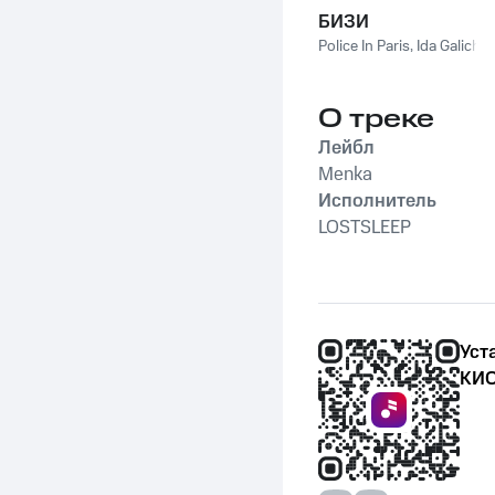
БИЗИ
Police In Paris
,
Ida Galich
О треке
Лейбл
Menka
Исполнитель
LOSTSLEEP
Уст
КИО