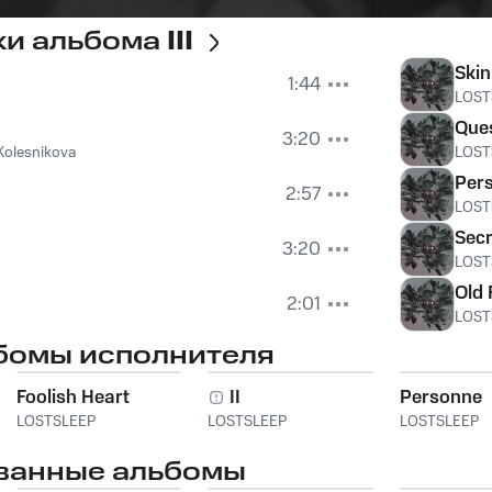
ки альбома
III
Skin
1:44
LOST
Que
3:20
 Kolesnikova
LOST
Per
2:57
LOST
Secr
3:20
LOST
Old 
2:01
LOST
бомы исполнителя
Foolish Heart
II
Personne
LOSTSLEEP
LOSTSLEEP
LOSTSLEEP
ванные альбомы