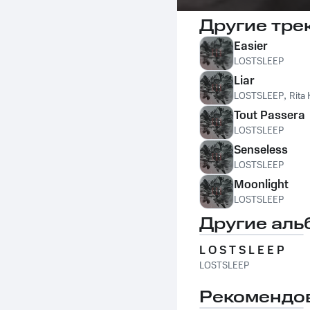
Другие тре
Easier
LOSTSLEEP
Liar
LOSTSLEEP
,
Rita
Tout Passera
LOSTSLEEP
Senseless
LOSTSLEEP
Moonlight
LOSTSLEEP
Другие аль
L O S T S L E E P
LOSTSLEEP
Рекомендо