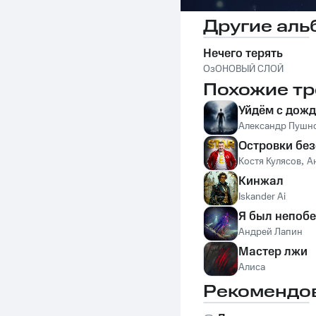
Другие аль
Нечего терять
ОзОНОВЫЙ СЛОЙ
Похожие тр
Уйдём с дож
Александр Пушн
Островки бе
Костя Кулясов
,
А
Кинжал
Iskander Ai
Я был непоб
Андрей Лапин
Мастер лжи
Алиса
Рекомендо