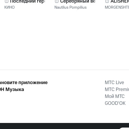
Последний герой
Серебряный век
ALISHE
КИНО
Nautilus Pompilius
MORGENSHT
ановите приложение
MTС Live
Н Музыка
MTС Prem
Мой МТС
GOOD’OK