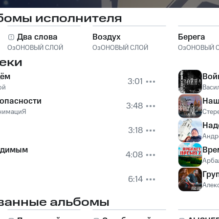
бомы исполнителя
Два слова
Воздух
Берега
ОзОНОВЫЙ СЛОЙ
ОзОНОВЫЙ СЛОЙ
ОзОНОВЫЙ 
еки
дём
Вой
3:01
ой
Васил
зопасности
Наш
3:48
нимациЯ
Стер
Над
3:18
Андр
едимым
Вре
4:08
Арба
Гру
6:14
Алек
ванные альбомы