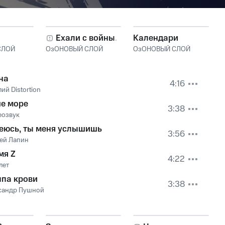
Ехали с войны...
Календари
СЛОЙ
ОзОНОВЫЙ СЛОЙ
ОзОНОВЫЙ СЛОЙ
на
4:16
ий Distortion
е море
3:38
еозвук
еюсь, ты меня услышишь
3:56
ей Лапин
мя Z
4:22
лет
ппа крови
3:38
сандр Пушной