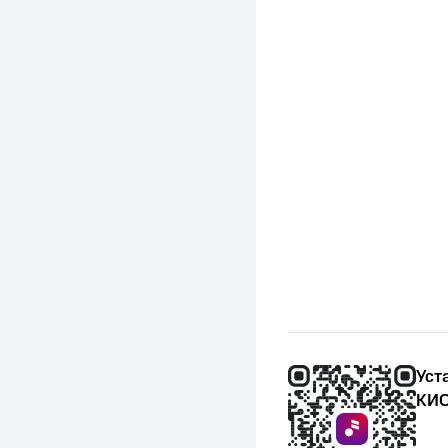
Уст
КИО