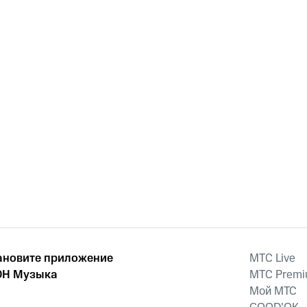
ановите приложение
MTС Live
Н Музыка
MTС Prem
Мой МТС