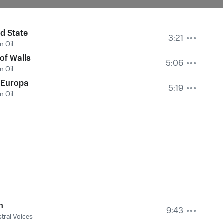
ed State
3:21
n Oil
of Walls
5:06
n Oil
 Europa
5:19
n Oil
h
9:43
tral Voices