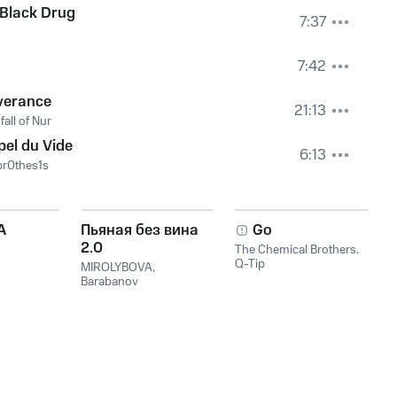
Black Drug
7:37
1
7:42
verance
21:13
all of Nur
pel du Vide
6:13
pr0thes1s
A
Пьяная без вина
Go
2.0
The Chemical Brothers
,
Q-Tip
MIROLYBOVA
,
Barabanov