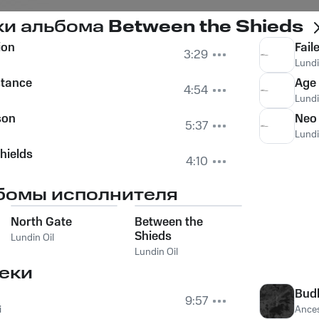
ки альбома
Between the Shieds
ion
Fail
3:29
Lundi
stance
Age 
4:54
Lundi
son
Neo
5:37
Lundi
hields
4:10
бомы исполнителя
North Gate
Between the
Shieds
Lundin Oil
Lundin Oil
еки
Bud
9:57
i
Ances