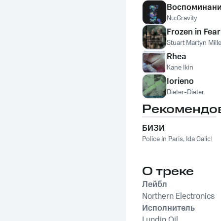
Воспоминан
Nu:Gravity
Frozen in Fear
Stuart Martyn Mill
Rhea
Kane Ikin
Iorieno
Dieter-Dieter
Рекомендо
БИЗИ
Police In Paris
,
Ida Galich
О треке
Лейбл
Northern Electronics
Исполнитель
Lundin Oil