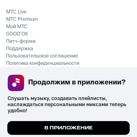
MTС Live
MTС Premium
Мой МТС
GOOD’OK
Питч-форма
Поддержка
Пользовательское соглашение
Политика конфиденциальности
Рекомендательные технологии
Продолжим в приложении? 
СКАЧАТЬ ПРИЛОЖЕНИЕ
Слушать музыку, создавать плейлисты, 
наслаждаться персональными миксами теперь 
удобно!
Незаконное потребление наркотических средств,
психотропных веществ, их аналогов причиняет вред здоровью,
Мы используем куки, чтобы на сайте все
В ПРИЛОЖЕНИЕ
их незаконный оборот запрещён и влечёт установленную
работало.
Подробнее
законодательством ответственность.