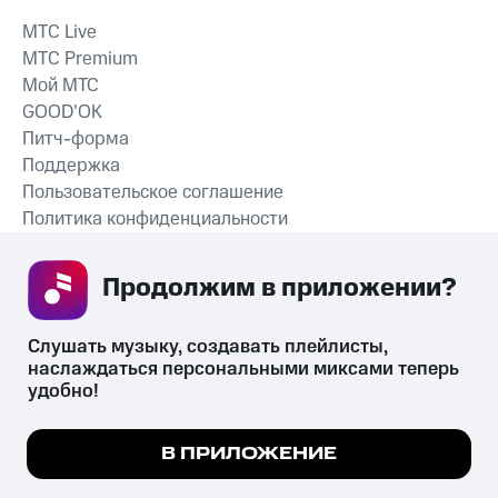
MTС Live
MTС Premium
Мой МТС
GOOD’OK
Питч-форма
Поддержка
Пользовательское соглашение
Политика конфиденциальности
Рекомендательные технологии
Продолжим в приложении? 
СКАЧАТЬ ПРИЛОЖЕНИЕ
Слушать музыку, создавать плейлисты, 
наслаждаться персональными миксами теперь 
удобно!
Незаконное потребление наркотических средств,
психотропных веществ, их аналогов причиняет вред здоровью,
Мы используем куки, чтобы на сайте все
В ПРИЛОЖЕНИЕ
их незаконный оборот запрещён и влечёт установленную
работало.
Подробнее
законодательством ответственность.