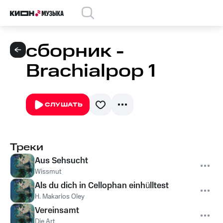
сборник -
Brachialpop 1
СЛУШАТЬ
Треки
Aus Sehsucht
Wissmut
Als du dich in Cellophan einhülltest
H. Makarios Oley
Vereinsamt
Die Art