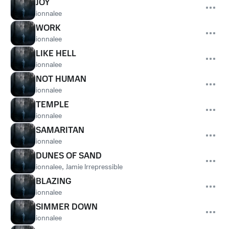
JOY
ionnalee
WORK
ionnalee
LIKE HELL
ionnalee
NOT HUMAN
ionnalee
TEMPLE
ionnalee
SAMARITAN
ionnalee
DUNES OF SAND
ionnalee
,
Jamie Irrepressible
BLAZING
ionnalee
SIMMER DOWN
ionnalee