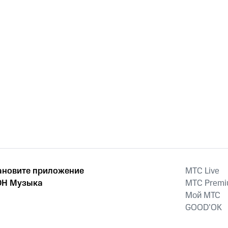
ановите приложение
MTС Live
Н Музыка
MTС Prem
Мой МТС
GOOD’OK