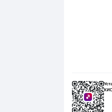
Уст
КИО