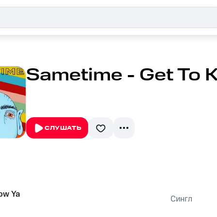
Sametime - Get To 
СЛУШАТЬ
ow Ya
Сингл