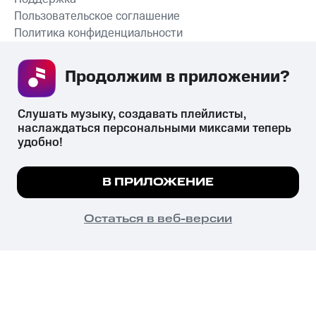
Пользовательское соглашение
Политика конфиденциальности
Рекомендательные технологии
Продолжим в приложении? 
СКАЧАТЬ ПРИЛОЖЕНИЕ
Слушать музыку, создавать плейлисты, 
наслаждаться персональными миксами теперь 
удобно!
Незаконное потребление наркотических средств,
психотропных веществ, их аналогов причиняет вред здоровью,
Мы используем куки, чтобы на сайте все
В ПРИЛОЖЕНИЕ
их незаконный оборот запрещён и влечёт установленную
работало.
Подробнее
законодательством ответственность.
© 2026 ООО «КИОН».
ПОНЯТНО
Остаться в веб-версии
Все права защищены
18+
Главная
В приложение
Избранное