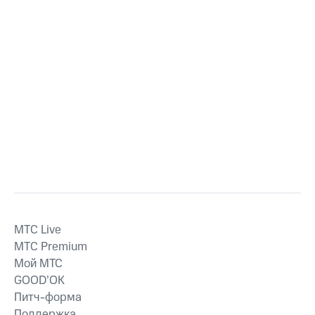
MTС Live
MTС Premium
Мой МТС
GOOD’OK
Питч-форма
Поддержка