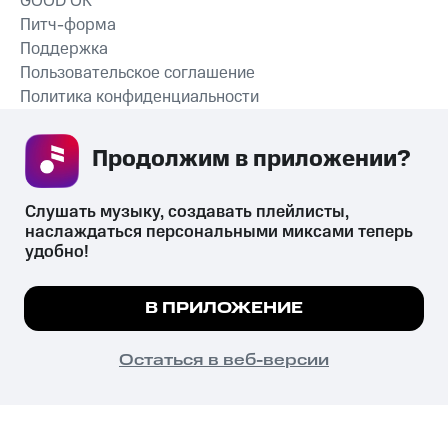
GOOD’OK
Питч-форма
Поддержка
Пользовательское соглашение
Политика конфиденциальности
Рекомендательные технологии
Продолжим в приложении? 
СКАЧАТЬ ПРИЛОЖЕНИЕ
Слушать музыку, создавать плейлисты, 
наслаждаться персональными миксами теперь 
удобно!
Незаконное потребление наркотических средств,
психотропных веществ, их аналогов причиняет вред здоровью,
Мы используем куки, чтобы на сайте все
В ПРИЛОЖЕНИЕ
их незаконный оборот запрещён и влечёт установленную
работало.
Подробнее
законодательством ответственность.
© 2026 ООО «КИОН».
ПОНЯТНО
Остаться в веб-версии
Все права защищены
18+
Главная
В приложение
Избранное