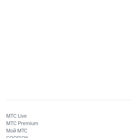
MTС Live
MTС Premium
Мой МТС