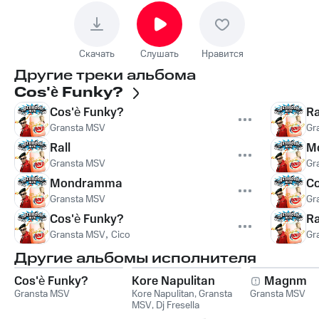
Скачать
Слушать
Нравится
Другие треки альбома
Cos'è Funky?
Cos'è Funky?
Ra
Gransta MSV
Gr
Rall
M
Gransta MSV
Gr
Mondramma
Co
Gransta MSV
Gr
Cos'è Funky?
Ra
Gransta MSV
,
Cico
Gr
Другие альбомы исполнителя
Cos'è Funky?
Kore Napulitan
Magnm
Gransta MSV
Kore Napulitan
,
Gransta
Gransta MSV
MSV
,
Dj Fresella