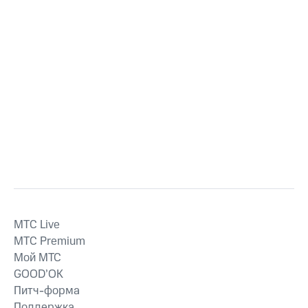
MTС Live
MTС Premium
Мой МТС
GOOD’OK
Питч-форма
Поддержка