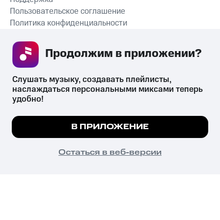
Пользовательское соглашение
Политика конфиденциальности
Рекомендательные технологии
Продолжим в приложении? 
СКАЧАТЬ ПРИЛОЖЕНИЕ
Слушать музыку, создавать плейлисты, 
наслаждаться персональными миксами теперь 
удобно!
Незаконное потребление наркотических средств,
психотропных веществ, их аналогов причиняет вред здоровью,
Мы используем куки, чтобы на сайте все
В ПРИЛОЖЕНИЕ
их незаконный оборот запрещён и влечёт установленную
работало.
Подробнее
законодательством ответственность.
© 2026 ООО «КИОН».
ПОНЯТНО
Остаться в веб-версии
Все права защищены
18+
Главная
В приложение
Избранное