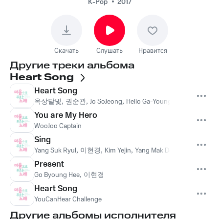
K-Pop
2017
Скачать
Слушать
Нравится
Другие треки альбома
Heart Song
Heart Song
옥상달빛
,
권순관
,
Jo SoJeong
,
Hello Ga-Young
,
선우정아
,
Jo M
You are My Hero
WooJoo Captain
Sing
Yang Suk Ryul
,
이현경
,
Kim Yejin
,
Yang Mak Dong
,
Lee Hyebin
Present
Go Byoung Hee
,
이현경
Heart Song
YouCanHear Challenge
Другие альбомы исполнителя