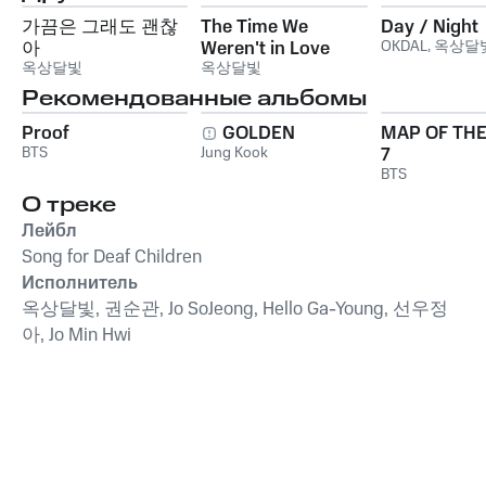
가끔은 그래도 괜찮
The Time We
Day / Night
아
Weren't in Love
OKDAL
,
옥상달
옥상달빛
Part.2
옥상달빛
Рекомендованные альбомы
Proof
GOLDEN
MAP OF THE
BTS
Jung Kook
7
BTS
О треке
Лейбл
Song for Deaf Children
Исполнитель
옥상달빛, 권순관, Jo SoJeong, Hello Ga-Young, 선우정
아, Jo Min Hwi