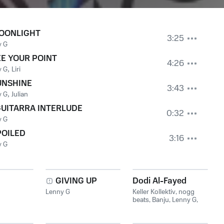
OONLIGHT
3:25
y G
EE YOUR POINT
4:26
y G
,
Liri
UNSHINE
3:43
y G
,
Julian
GUITARRA INTERLUDE
0:32
y G
POILED
3:16
y G
GIVING UP
Dodi Al-Fayed
Lenny G
Keller Kollektiv
,
nogg
beats
,
Banju
,
Lenny G
,
Dimiq