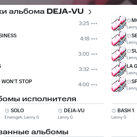
ки альбома
DEJA-VU
M
3:25
Lenn
SINESS
S
4:18
Lenn
S
3:00
Lenn
S
LA 
3:32
Lenn
P WON'T STOP
S
4:00
Lenn
бомы исполнителя
SOLO
DEJA-VU
BASH 1
Enemgeh
,
Lenny G
Lenny G
Lenny G
ванные альбомы