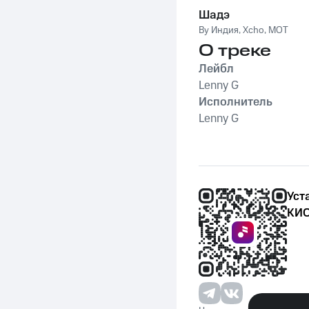
Шадэ
By Индия
,
Xcho
,
MOT
О треке
Лейбл
Lenny G
Исполнитель
Lenny G
Уст
КИО