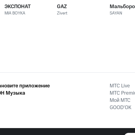
ЭКСПОНАТ
GAZ
Мальборо
MIA BOYKA
Zivert
SAYAN
ановите приложение
MTС Live
Н Музыка
MTС Prem
Мой МТС
GOOD’OK