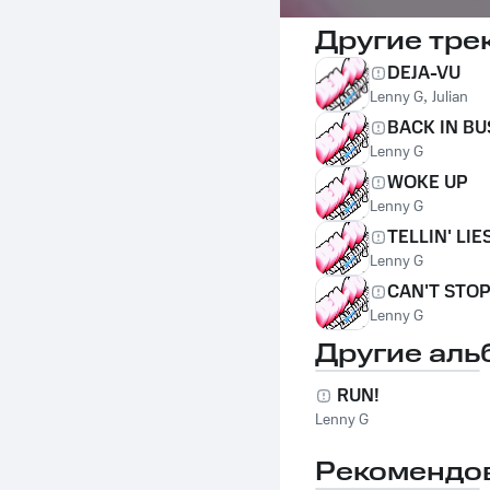
Другие тре
DEJA-VU
Lenny G
,
Julian
BACK IN BU
Lenny G
WOKE UP
Lenny G
TELLIN' LIE
Lenny G
CAN'T STO
Lenny G
Другие аль
RUN!
Lenny G
Рекомендо