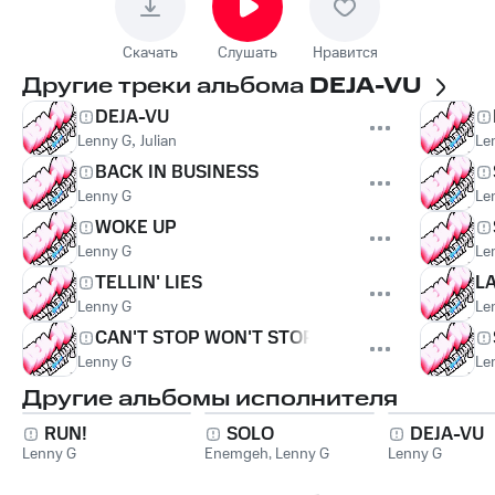
Скачать
Слушать
Нравится
Другие треки альбома
DEJA-VU
DEJA-VU
Lenny G
,
Julian
Le
BACK IN BUSINESS
Lenny G
Le
WOKE UP
Lenny G
Le
TELLIN' LIES
L
Lenny G
Le
CAN'T STOP WON'T STOP
Lenny G
Le
Другие альбомы исполнителя
RUN!
SOLO
DEJA-VU
Lenny G
Enemgeh
,
Lenny G
Lenny G