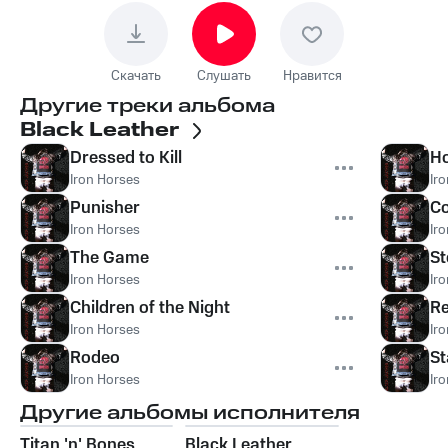
Скачать
Слушать
Нравится
Другие треки альбома
Black Leather
Dressed to Kill
Ho
Iron Horses
Ir
Punisher
Co
Iron Horses
Ir
The Game
St
Iron Horses
Ir
Children of the Night
R
Iron Horses
Ir
Rodeo
St
Iron Horses
Ir
Другие альбомы исполнителя
Titan 'n' Bones
Black Leather