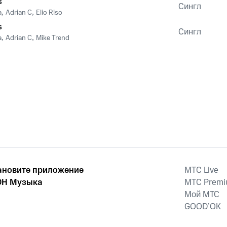
s
Сингл
a
,
Adrian C
,
Elio Riso
s
Сингл
a
,
Adrian C
,
Mike Trend
ановите приложение
MTС Live
Н Музыка
MTС Prem
Мой МТС
GOOD’OK