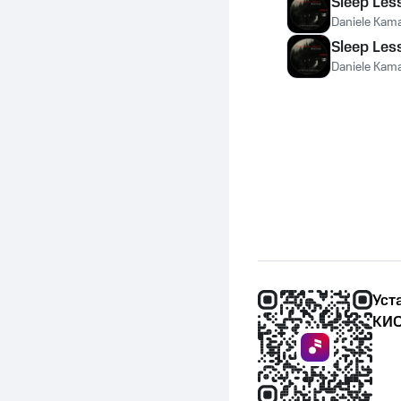
Sleep Les
Daniele Kam
Sleep Les
Daniele Kam
Уст
КИО