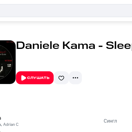
Daniele Kama - Sle
СЛУШАТЬ
s
Сингл
a
,
Adrian C