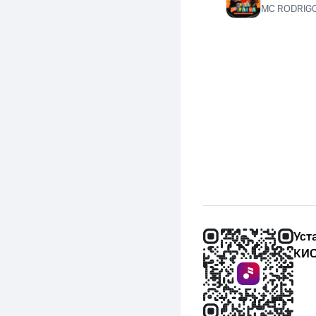
MC RODRIG
Уст
КИО