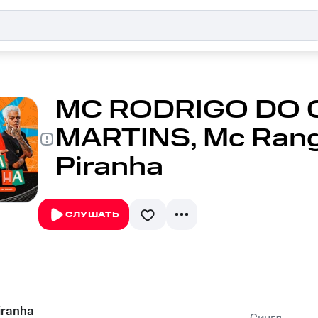
MC RODRIGO DO C
MARTINS, Mc Range
Piranha
СЛУШАТЬ
iranha