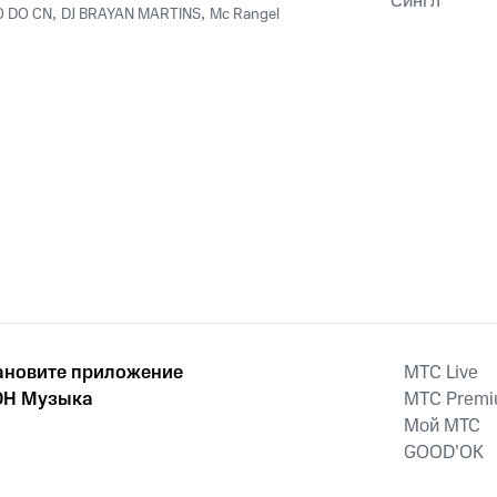
Сингл
O DO CN
,
DJ BRAYAN MARTINS
,
Mc Rangel
ановите приложение
MTС Live
Н Музыка
MTС Prem
Мой МТС
GOOD’OK